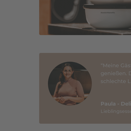
“Meine Gäst
genießen. 
schlechte L
Paula - De
Lieblingses