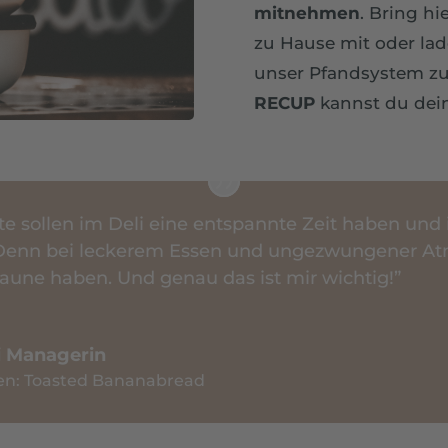
mitnehmen
. Bring h
zu Hause mit oder lad
unser Pfandsystem zu
RECUP
kannst du dein
e sollen im Deli eine entspannte Zeit haben und 
Denn bei leckerem Essen und ungezwungener A
aune haben. Und genau das ist mir wichtig!”
li Managerin
sen: Toasted Bananabread