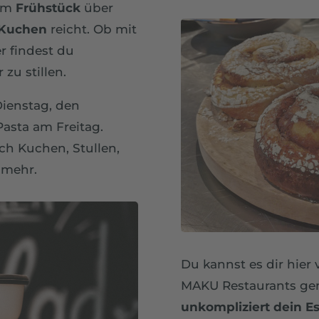
vom
Frühstück
über
 Kuchen
reicht. Ob mit
er findest du
zu stillen.
ienstag, den
asta am Freitag.
ch Kuchen, Stullen,
s mehr.
Du kannst es dir hier
MAKU Restaurants ge
unkompliziert dein E