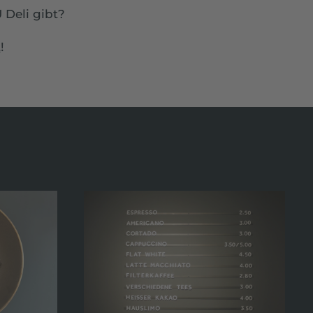
Deli gibt?
t
!